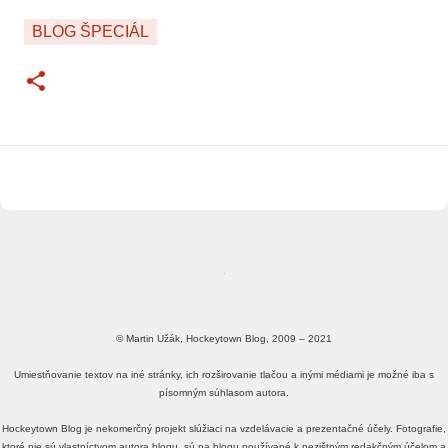
BLOG ŠPECIÁL
© Martin Užák, Hockeytown Blog, 2009 – 2021
Umiestňovanie textov na iné stránky, ich rozširovanie tlačou a inými médiami je možné iba s
písomným súhlasom autora.
Hockeytown Blog je nekomerčný projekt slúžiaci na vzdelávacie a prezentačné účely. Fotografie,
ktoré nie sú vlastníctvom autora blogu, sú na blogu používané k nezištným redakčným účelom a