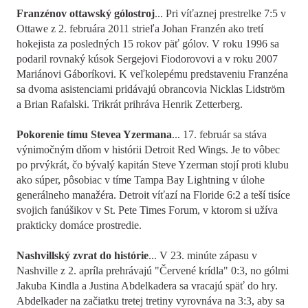
Franzénov ottawský gólostroj
... Pri víťaznej prestrelke 7:5 v
Ottawe z 2. februára 2011 strieľa Johan Franzén ako tretí
hokejista za posledných 15 rokov päť gólov. V roku 1996 sa
podaril rovnaký kúsok Sergejovi Fiodorovovi a v roku 2007
Mariánovi Gáboríkovi. K veľkolepému predstaveniu Franzéna
sa dvoma asistenciami pridávajú obrancovia Nicklas Lidström
a Brian Rafalski. Trikrát prihráva Henrik Zetterberg.
Pokorenie tímu Stevea Yzermana
... 17. február sa stáva
výnimočným dňom v histórii Detroit Red Wings. Je to vôbec
po prvýkrát, čo bývalý kapitán Steve Yzerman stojí proti klubu
ako súper, pôsobiac v tíme Tampa Bay Lightning v úlohe
generálneho manažéra. Detroit víťazí na Floride 6:2 a teší tisíce
svojich fanúšikov v St. Pete Times Forum, v ktorom si užíva
prakticky domáce prostredie.
Nashvillský zvrat do histórie
... V 23. minúte zápasu v
Nashville z 2. apríla prehrávajú "Červené krídla" 0:3, no gólmi
Jakuba Kindla a Justina Abdelkadera sa vracajú späť do hry.
Abdelkader na začiatku tretej tretiny vyrovnáva na 3:3, aby sa