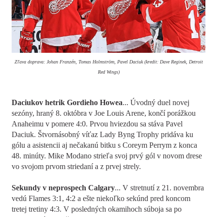
Zľava doprava: Johan Franzén, Tomas Holmström, Pavel Daciuk (kredit: Dave Reginek, Detroit
Red Wings)
Daciukov hetrik Gordieho Howea
... Úvodný duel novej
sezóny, hraný 8. októbra v Joe Louis Arene, končí porážkou
Anaheimu v pomere 4:0. Prvou hviezdou sa stáva Pavel
Daciuk. Štvornásobný víťaz Lady Byng Trophy pridáva ku
gólu a asistencii aj nečakanú bitku s Coreym Perrym z konca
48. minúty. Mike Modano strieľa svoj prvý gól v novom drese
vo svojom prvom striedaní a z prvej strely.
Sekundy v neprospech Calgary
... V stretnutí z 21. novembra
vedú Flames 3:1, 4:2 a ešte niekoľko sekúnd pred koncom
tretej tretiny 4:3. V posledných okamihoch súboja sa po