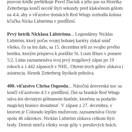
pravom krídle preštrikuje Pavel Daciuk a jeho pas na Henrika
Zetterberga končí necelé štyri sekundy pred klaksónom gólom
na 4:4, aby o víťazstve domácich Red Wings rozhodla krásna
kľučka Nicka Lidströma v predĺžení.
Prvý hetrik Nicklasa Lidströma
... Legendárny Nicklas
Lidström, ktorý počas svojej bohatej kariéry získal snáď
všetko, čo sa len dalo, sa 15. decembra teší zo svojho prvého
hetriku, ktorým prispieva k porážke St. Louis Blues v pomere
5:2. Lidas zaznamenáva svoj prvý trojgólový zápas po 19
rokoch a 1.442 zápasoch v NHL. Okrem troch gólov získava i
asistenciu. Henrik Zetterberg štyrikrát prihráva.
400. víťazstvo Chrisa Osgooda
... Náročná denverská noc sa
končí víťazstvom 4:3 v predĺžení, čím sa brankár Red Wings
stáva len deviatym gólmanom histórie, ktorému sa podarilo
magickej hranice dosiahnuť. V zápase z 27. decembra, v
ktorom je Colorado lepším mužstvom, zaznamenáva Ozzie
spolu 46 zákrokov. Nicklas Lidström získava celkom štyri
body. Detroit strieľa všetky svoje góly v presilových hrách.