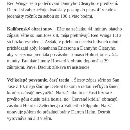
Red Wings tešili po tečovaní Dannyho Clearyho v predĺžení.
Detroit si zabezpečuje dvadsiaty postup do play-off v rade a
jedenásty ročník za sebou so 100 a viac bodmi.
Kalifornský obrat snov
... Ešte na začiatku 44. minúty piateho
zápasu série so San Jose z 8. mája prehrávajú Red Wings 1:3 a
sú blízko vyradenia. Avšak, v priebehu necelých dvoch minút
prichádzajú góly Jonathana Ericssona a Dannyho Clearyho,
aby sa sezóna predĺžila po zásahu Tomasa Holmströma z 54.
minúty. Brankár Jimmy Howard k obratu dopomáha 39
zákrokmi. Pavel Daciuk získava tri asistencie.
Veľkolepé povstanie, časť tretia
... Šiesty zápas série so San
Jose z 10. mája štartuje Detroit tlakom a radou veľkých šancí,
ktoré zostávajú nevyužité. Na začiatku tretej časti hry sa z
prvého gólu duelu tešia hostia, no "Červené krídla" obracajú
zásahmi Henrika Zetterberga a Valtteriho Filppulu. Na 3:1
upravuje gólom do prázdnej brány Darren Helm. Detroit
vyrovnáva na 3:3 v sérii.