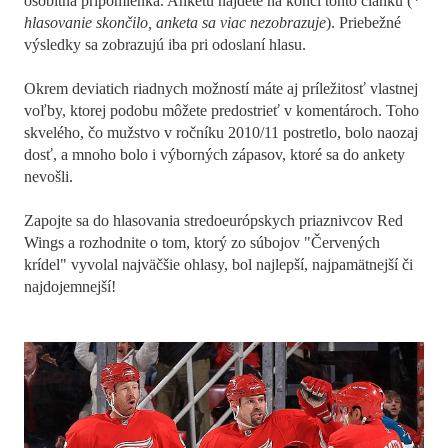
osobitná pripomienka. Anketu nájdete na konci tohto článku (
*
hlasovanie skončilo, anketa sa viac nezobrazuje
). Priebežné
výsledky sa zobrazujú iba pri odoslaní hlasu.
Okrem deviatich riadnych možností máte aj príležitosť vlastnej
voľby, ktorej podobu môžete predostrieť v komentároch. Toho
skvelého, čo mužstvo v ročníku 2010/11 postretlo, bolo naozaj
dosť, a mnoho bolo i výborných zápasov, ktoré sa do ankety
nevošli.
Zapojte sa do hlasovania stredoeurópskych priaznivcov Red
Wings a rozhodnite o tom, ktorý zo súbojov "Červených
krídel" vyvolal najväčšie ohlasy, bol najlepší, najpamätnejší či
najdojemnejší!