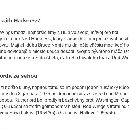
 with Harkness'
Wings medzi najhoršie tímy NHL a vo svojej mŕtvej ére boli
jmä tréner Ned Harkness, ktorý starším hráčom prikazoval nosiť
onovať. Majiteľ klubu Bruce Norris mu dal ešte väčšiu moc, keď h
ho dovtedajšie miesto kouča dosadil svojho bývalého hráča D
rálneho manažéra Sida Abela, ďalšieho bývalého hráča Red Win
forda za sebou
i horšie kluby, napriek tomu sa im podaril jeden husársky kúso
, ktorý dňa 8. januára 1976 pri domácom víťazstve 5:0 nad Minne
za sebou. Rutherford bol predtým bezchybný proti Washington Cap
; 0:1). Stal sa tretím gólmanom v histórii Red Wings s tromi nul
rrymu Sawchukovi (1954/55) a Glennovi Hallovi (1955/56).