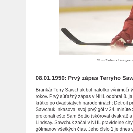
Chris Chelios v tréningov
08.01.1950: Prvý zápas Terryho S
Brankár Terry Sawchuk bol natoľko výnimočný, 
rokov. Prvý súťažný zápas v NHL odohral 8. j
krátko po dvadsiatych narodeninách; Detroit p
Sawchuk inkasoval svoj prvý gól v 24. minúte
prekonali ešte Sam Bettio (skóroval dvakrát) 
Lindsay. Sawchuk začal v NHL pravidelne chyt
gólmanov všetkých čias. Jeho číslo 1 je dnes 