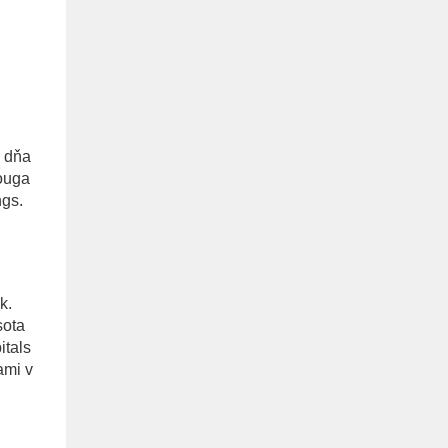
o dňa
ouga
gs.
k.
sota
itals
ami v