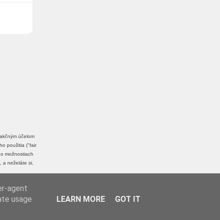
edakčným účelom
 použitia ("fair
a o možnostiach
, a neželáte si,
er-agent
rate usage
LEARN MORE
GOT IT