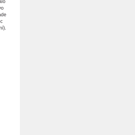
alo
vo
ade
ec
í).