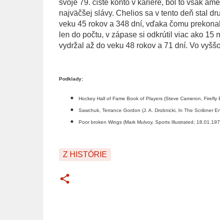
svoje 79. čisté konto v kariére, bol to však a
najväčšej slávy. Chelios sa v tento deň stal d
veku 45 rokov a 348 dní, vďaka čomu prekona
len do počtu, v zápase si odkrútil viac ako 15
vydržal až do veku 48 rokov a 71 dní. Vo vyšš
Podklady:
Hockey Hall of Fame Book of Players (Steve Cameron, Firefl
Sawchuk, Terrance Gordon (J. A. Drobnicki, In The Scribner E
Poor broken Wings (Mark Mulvoy, Sports Illustrated; 18.01.197
Z HISTÓRIE