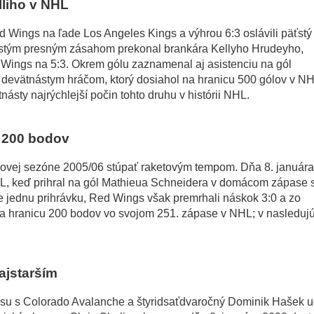
lliho v NHL
 Wings na ľade Los Angeles Kings a výhrou 6:3 oslávili päťstý
äťstým presným zásahom prekonal brankára Kellyho Hrudeyho,
 Wings na 5:3. Okrem gólu zaznamenal aj asistenciu na gól
a devätnástym hráčom, ktorý dosiahol na hranicu 500 gólov v NH
násty najrýchlejší počin tohto druhu v histórii NHL.
i 200 bodov
kovej sezóne 2005/06 stúpať raketovým tempom. Dňa 8. januára
L, keď prihral na gól Mathieua Schneidera v domácom zápase 
šte jednu prihrávku, Red Wings však premrhali náskok 3:0 a zo
 na hranicu 200 bodov vo svojom 251. zápase v NHL; v nasleduj
ajstarším
asu s Colorado Avalanche a štyridsaťdvaročný Dominik Hašek u