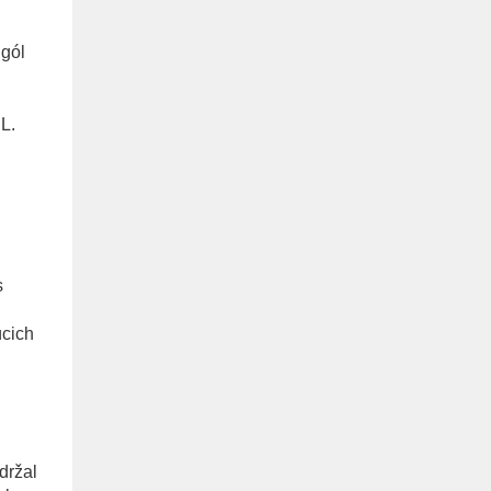
 gól
L.
s
úcich
držal