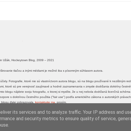
in Užák, Hockeytown Blog, 2009 – 2021
ozširovanie tlačou a inými médiami je možné iba s písomným súhlasom autora.
účely. Fotografie, ktoré nie sú vlastníctvom autora blogu, sú na blogu používané k nezištným r
ťami, ktoré sú pre verejnosť zaujímavé a hodné zaznamenania v zmysle dodržania doktríny čestného
o blogu nájdete svoju fotografiu, o ktorej si myslíte, že u nej nebola dodržaná licenčná schém
 v rozpore s doktrínou čestného použitia ("fair use") podľa amerického zákona o autorských právach
 blogu ďalej zobrazovala,
kontaktujte ma
, prosím.
liver its services and to analyze traffic. Your IP address and us
tinUzak.sk
|
SlovakNHL.sk
rmance and security metrics to ensure quality of service, gene
buse.