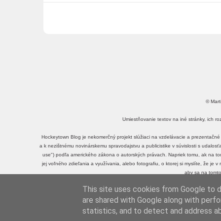
© Mart
Umiestňovanie textov na iné stránky, ich r
Hockeytown Blog je nekomerčný projekt slúžiaci na vzdelávacie a prezentačné 
a k nezištnému novinárskemu spravodajstvu a publicistike v súvislosti s udalos
use") podľa amerického zákona o autorských právach. Napriek tomu, ak na tomt
jej voľného zdieľania a využívania, alebo fotografiu, o ktorej si myslíte, že je
aby sa na tomto
This site uses cookies from Google to de
Mar
are shared with Google along with perfo
statistics, and to detect and address a