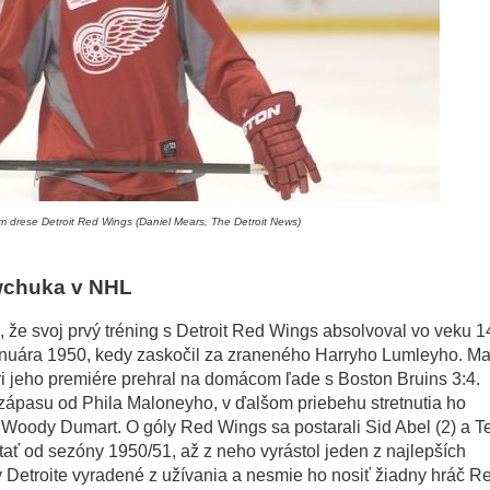
om drese Detroit Red Wings (Daniel Mears, The Detroit News)
awchuka v NHL
že svoj prvý tréning s Detroit Red Wings absolvoval vo veku 1
anuára 1950, kedy zaskočil za zraneného Harryho Lumleyho. Ma
ri jeho premiére prehral na domácom ľade s Boston Bruins 3:4.
 zápasu od Phila Maloneyho, v ďalšom priebehu stretnutia ho
a Woody Dumart. O góly Red Wings sa postarali Sid Abel (2) a T
ať od sezóny 1950/51, až z neho vyrástol jeden z najlepších
v Detroite vyradené z užívania a nesmie ho nosiť žiadny hráč R