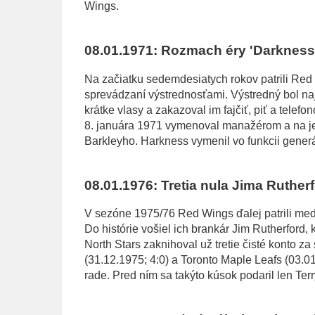
Wings.
08.01.1971: Rozmach éry 'Darkness
Na začiatku sedemdesiatych rokov patrili Red 
sprevádzaní výstrednosťami. Výstredný bol na
krátke vlasy a zakazoval im fajčiť, piť a telef
8. januára 1971 vymenoval manažérom a na je
Barkleyho. Harkness vymenil vo funkcii gene
08.01.1976: Tretia nula Jima Ruther
V sezóne 1975/76 Red Wings ďalej patrili medz
Do histórie vošiel ich brankár Jim Rutherford
North Stars zaknihoval už tretie čisté konto 
(31.12.1975; 4:0) a Toronto Maple Leafs (03.01.
rade. Pred ním sa takýto kúsok podaril len Te