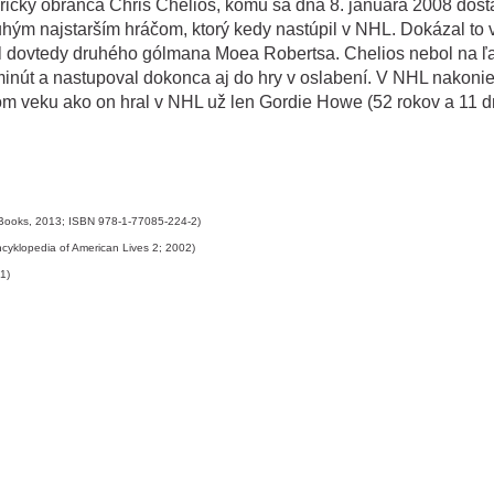
merický obranca Chris Chelios, komu sa dňa 8. januára 2008 dost
ruhým najstarším hráčom, ktorý kedy nastúpil v NHL. Dokázal to 
l dovtedy druhého gólmana Moea Robertsa. Chelios nebol na ľ
 minút a nastupoval dokonca aj do hry v oslabení. V NHL nakoni
om veku ako on hral v NHL už len Gordie Howe (52 rokov a 11 dn
y Books, 2013; ISBN 978-1-77085-224-2)
ncyklopedia of American Lives 2; 2002)
1)